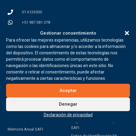
01 6126500
+51 987 081 078
Gestionar consentimiento
info@fitcapital.pe
Para ofrecer las mejores experiencias, utilizamos tecnologías
Av. del Pinar Nro. 110 Int 1005
como las cookies para almacenar y/o acceder a la información
Urb. Chacarilla del Estanque, Santiago de Surco. Lima
del dispositivo. El consentimiento de estas tecnologías nos
permitirá procesar datos como el comportamiento de
navegación o las identificaciones únicas en este sitio. No
HORARIO DE ATENCIÓN
consentir o retirar el consentimiento, puede afectar
negativamente a ciertas características y funciones.
Lun a Vie de 8:30 am a 5:00 pm
Aceptar
Denegar
SOBRE FIT CAPITAL
LEGALES
Declaración de privacidad
Información Financiera en SAFI
Registro Único Contribuyente
SAFI
Memoria Anual SAFI
Datos de Identificación Fit