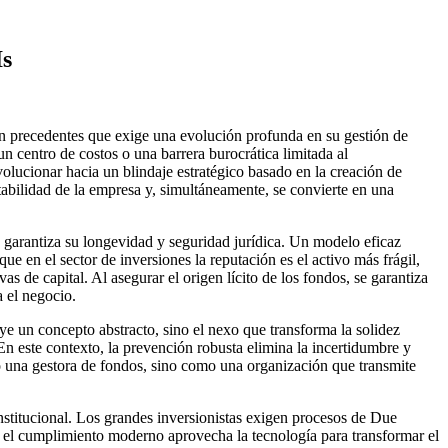
s
in precedentes que exige una evolución profunda en su gestión de
 centro de costos o una barrera burocrática limitada al
lucionar hacia un blindaje estratégico basado en la creación de
tabilidad de la empresa y, simultáneamente, se convierte en una
e garantiza su longevidad y seguridad jurídica. Un modelo eficaz
e en el sector de inversiones la reputación es el activo más frágil,
 de capital. Al asegurar el origen lícito de los fondos, se garantiza
a el negocio.
uye un concepto abstracto, sino el nexo que transforma la solidez
En este contexto, la prevención robusta elimina la incertidumbre y
mo una gestora de fondos, sino como una organización que transmite
institucional. Los grandes inversionistas exigen procesos de Due
, el cumplimiento moderno aprovecha la tecnología para transformar el