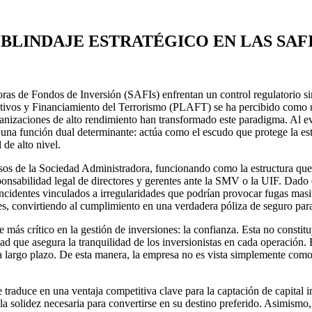
BLINDAJE ESTRATÉGICO EN LAS SAFI
oras de Fondos de Inversión (SAFIs) enfrentan un control regulatorio s
tivos y Financiamiento del Terrorismo (PLAFT) se ha percibido como un
anizaciones de alto rendimiento han transformado este paradigma. Al evo
r una función dual determinante: actúa como el escudo que protege la es
 de alto nivel.
liosos de la Sociedad Administradora, funcionando como la estructura qu
ponsabilidad legal de directores y gerentes ante la SMV o la UIF. Dado qu
cidentes vinculados a irregularidades que podrían provocar fugas masivas
ipes, convirtiendo al cumplimiento en una verdadera póliza de seguro par
e más crítico en la gestión de inversiones: la confianza. Esta no constit
d que asegura la tranquilidad de los inversionistas en cada operación. 
n a largo plazo. De esta manera, la empresa no es vista simplemente co
e traduce en una ventaja competitiva clave para la captación de capital 
la solidez necesaria para convertirse en su destino preferido. Asimismo