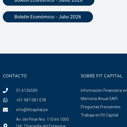
Boletín Económico - Junio 2026
Boletín Económico - Julio 2026
CONTACTO
SOBRE FIT CAPITAL
01 6126500
Información Financiera e
Memoria Anual SAFI
+51 987 081 078
Preguntas Frecuentes
info@fitcapital.pe
Trabaja en Fit Capital
Av. del Pinar Nro. 110 Int 1005
Urb. Chacarilla del Estanque,