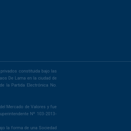
k
t
t
e
u
s
d
b
a
i
e
p
n
p
privados constituida bajo las
 Laos De Lama en la ciudad de
e la Partida Electrónica No.
 del Mercado de Valores y fue
Superintendente Nº 103-2013-
bajo la forma de una Sociedad