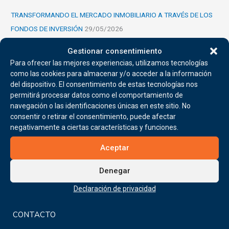
TRANSFORMANDO EL MERCADO INMOBILIARIO A TRAVÉS DE LOS
FONDOS DE INVERSIÓN
29/05/2026
EL RIESGO NO ES EL ENEMIGO: CÓMO UNA GESTIÓN INTELIGENTE
Gestionar consentimiento
PUEDE GENERAR VALOR
15/05/2026
Para ofrecer las mejores experiencias, utilizamos tecnologías
como las cookies para almacenar y/o acceder a la información
DEL CUMPLIMIENTO ORDINARIO AL BLINDAJE ESTRATÉGICO EN
del dispositivo. El consentimiento de estas tecnologías nos
LAS SAFIs
27/04/2026
permitirá procesar datos como el comportamiento de
LA IMPORTANCIA DE LA EFICIENCIA OPERATIVA EN LA GESTIÓN DE
navegación o las identificaciones únicas en este sitio. No
consentir o retirar el consentimiento, puede afectar
INVERSIONES
14/04/2026
negativamente a ciertas características y funciones.
ANÁLISIS DE ESTADOS FINANCIEROS PARA INVERSIONISTAS:
MÉTODOS CLAVES PARA INTERPRETAR ESTADOS FINANCIEROS Y
Aceptar
SU IMPACTO EN LAS DECISIONES DE INVERSIÓN
19/09/2024
Denegar
Declaración de privacidad
CONTACTO