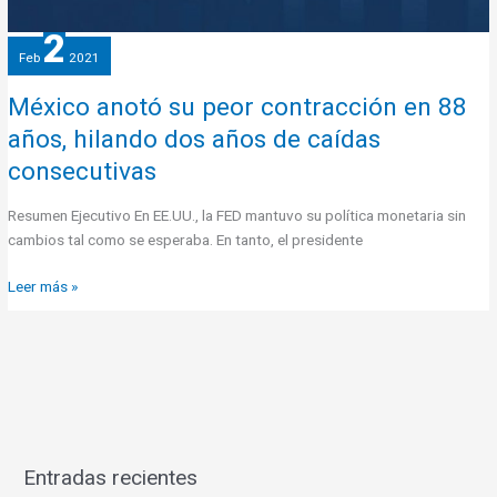
años
2
de
Feb
2021
caídas
consecutivas
México anotó su peor contracción en 88
años, hilando dos años de caídas
consecutivas
Resumen Ejecutivo En EE.UU., la FED mantuvo su política monetaria sin
cambios tal como se esperaba. En tanto, el presidente
Leer más »
Entradas recientes