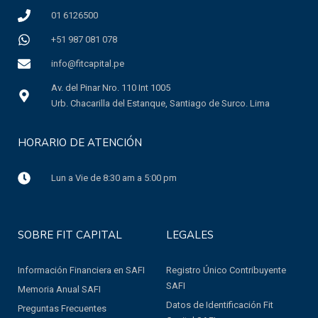
01 6126500
+51 987 081 078
info@fitcapital.pe
Av. del Pinar Nro. 110 Int 1005
Urb. Chacarilla del Estanque, Santiago de Surco. Lima
HORARIO DE ATENCIÓN
Lun a Vie de 8:30 am a 5:00 pm
SOBRE FIT CAPITAL
LEGALES
Información Financiera en SAFI
Registro Único Contribuyente
SAFI
Memoria Anual SAFI
Datos de Identificación Fit
Preguntas Frecuentes