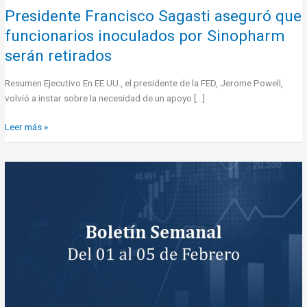
Presidente Francisco Sagasti aseguró que
funcionarios inoculados por Sinopharm
serán retirados
Resumen Ejecutivo En EE.UU., el presidente de la FED, Jerome Powell,
volvió a instar sobre la necesidad de un apoyo […]
Leer más »
México
anotó
su
peor
contracción
en
88
años,
hilando
dos